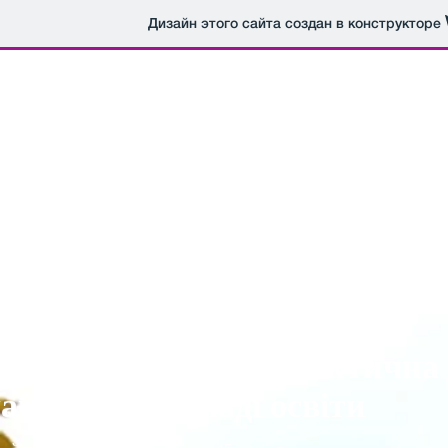
Дизайн этого сайта создан в конструкторе
нзований обсяг та фактична к
аються в закладі освіти